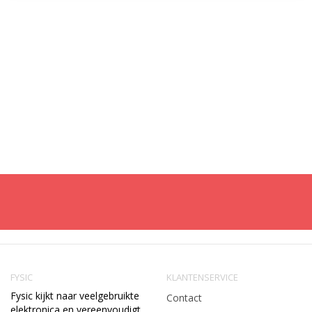
FYSIC
KLANTENSERVICE
Fysic kijkt naar veelgebruikte
Contact
elektronica en vereenvoudigt